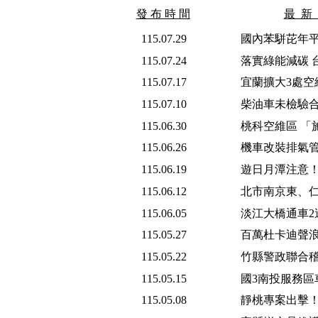
發 布 時 間
最 新
115.07.29
國內苯駢芘年平
115.07.24
落實綠能減碳 
115.07.17
宜蘭擴大3處空
115.07.10
柴油車未檢驗合
115.06.30
桃科空維區 「
115.06.26
機車改裝排氣管
115.06.19
遊日月潭注意！
115.06.12
北市南京東、仁
115.06.05
淡江大橋通車2
115.05.27
百萬杜卡迪聲浪
115.05.22
竹縣警政聯合稽
115.05.15
國3南投服務區
115.05.08
靜桃專案出擊！