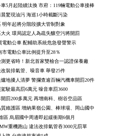
公車5月起陸續汰換 市府：119輛電動公車接棒
晨驚現油污 海巡1小時截斷污染
 明年起將分階段擴大管制對象
大火 環局認定人為疏失釀空污將開罰
億買電動公車 配輔助系統危急發聲警示
南市電動公車比例提升至28％
檢測更省時！新北首家雙檢合一認證保養廠
改裝排氣管、噪音車 舉發25件
爐地擾人清夢 警攔查逾百輛汽機車開罰20件
駕駛最高罰6萬元 噪音車罰3600
年開罰200多萬元 再增南科、樹谷空品區
質維護區 增納果嶺公園、棒球場、岡山國中
維區 烏眉國中周邊即起緩衝期6個月
BMW重機跑山 違法改排氣管吞3000元罰單
上路 台南違規率逾5成