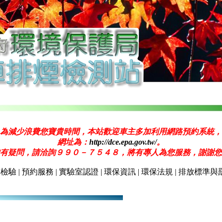
為減少浪費您寶貴時間，本站歡迎車主多加利用網路預約系統，
網址為：
http://dce.epa.gov.tw/
。
有疑問，請洽詢９９０－７５４８，將有專人為您服務，謝謝您
車檢驗
|
預約服務
|
實驗室認證
|
環保資訊
|
環保法規
|
排放標準與