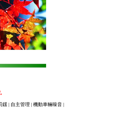
。
罰鍰
|
自主管理
|
機動車輛噪音
|