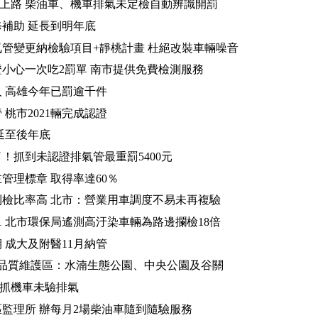
/1上路 柴油車、機車排氣未定檢自動辨識開罰
補助 延長到明年底
管變更納檢驗項目+靜桃計畫 杜絕改裝車輛噪音
小心一次吃2罰單 南市提供免費檢測服務
 高雄今年已罰逾千件
 桃市2021輛完成認證
延至後年底
！抓到未認證排氣管最重罰5400元
管理標章 取得率達60％
檢比率高 北市：營業用車調度不易未再複驗
1 北市環保局遙測高汙染車輛為路邊攔檢18倍
 成大及附醫11月納管
氣品質維護區：水湳生態公園、中央公園及谷關
 抓機車未驗排氣
監理所 辦每月2場柴油車隨到隨驗服務