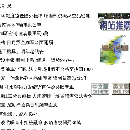
 消 息
:::
均濃度遠低國外標準 環境部仍擬納空品監測
台南再添3輛電動公車
維區管制 違者最重罰6萬
格 日月潭空維區全面開罰
施工機具」明年起納管
沒申報 新制上路2個月「舉發995件」
柴油車全面執法 7月起排氣不合格至少罰1000
愛、信義路列空品維護區 違者最高恐罰5千
週 淡水警強力取締近百件改裝噪音車
飆102分貝超標 大溪警聯手環警稽查依法告發
查防飆 掃蕩噪音改裝車歪風
車聚擾民 警方取締
改裝噪音車拒檢亂竄 多項違規開罰30萬