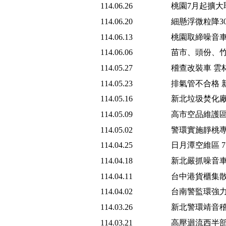
114.06.26
桃園7月起擴大
114.06.20
細懸浮微粒降3
114.06.13
桃園取締噪音車
114.06.06
苗市、頭份、竹
114.05.27
稽查改裝車 雲
114.05.23
排氣管不合格 
114.05.16
新北垃圾焚化廠
114.05.09
高市空品維護區
114.05.02
警環實施靜桃專
114.04.25
日月潭空維區 
114.04.18
新北嚴抓噪音車
114.04.11
台中港貨櫃集散
114.04.02
台南警監環強力
114.03.26
新北警環靖音稽
114.03.21
高壓迴流西半部