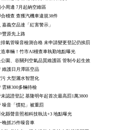
小周邊 7月起納空維區
合稽查 查獲汽機車違規38件
 嘉義空品達「紅害警示」
中豐原先上路
排氣管噪音檢測合格 未申請變更登記仍挨罰
造車輛！竹市AI稽查車執勤地點曝光
公園、谷關列空氣品質維護區 管制今起生效
 維護日月潭區空品
污 大型灑水智慧化
 雲林300多輛待檢
未認證登記 基隆明年起首次最高罰1萬3800
 噪音「慣犯」被重罰
化縣聲音照相科技執法+3 地點曝光
一晚抓25件噪音車