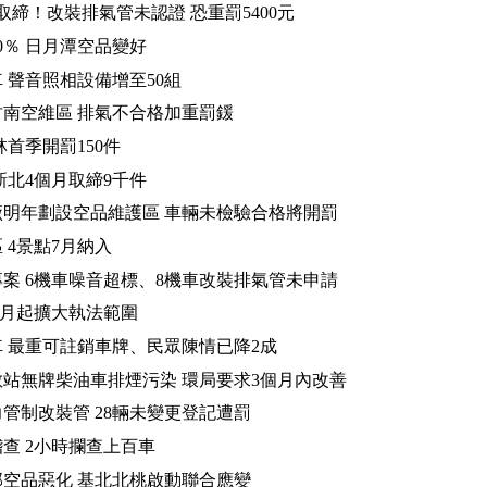
取締！改裝排氣管未認證 恐重罰5400元
0％ 日月潭空品變好
 聲音照相設備增至50組
南空維區 排氣不合格加重罰鍰
林首季開罰150件
新北4個月取締9千件
明年劃設空品維護區 車輛未檢驗合格將開罰
 4景點7月納入
案 6機車噪音超標、8機車改裝排氣管未申請
7月起擴大執法範圍
 最重可註銷車牌、民眾陳情已降2成
站無牌柴油車排煙污染 環局要求3個月內改善
管制改裝管 28輛未變更登記遭罰
查 2小時攔查上百車
空品惡化 基北北桃啟動聯合應變