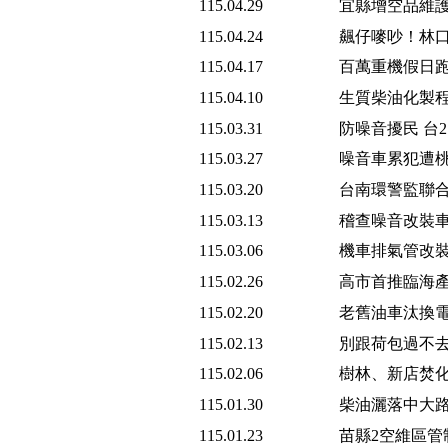
115.04.29
宜縣增空品維護
115.04.24
飆仔嘜吵！林口
115.04.17
百萬重機假日跑
115.04.10
生質柴油化製程
115.03.31
防噪音擾民 台
115.03.27
噪音車累犯遭桃
115.03.20
台南環警監聯合
115.03.13
稽查噪音改裝車
115.03.06
機車排氣管改裝
115.02.26
高市首推臨海產
115.02.20
老舊油車汰換電
115.02.13
別跟荷包過不去
115.02.06
樹林、新店焚
115.01.30
柴油灑落中大路
115.01.23
苗縣2空維區管