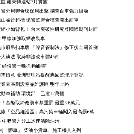
區 羅東轉運站7月實施
警分局聯合環保局出擊 攔查百車強力緝噪
山噪音超標 環警監聯合稽查開出罰單
縮小如背包！ 台大突破性研究登國際期刊封面
21甲線加強取締改裝車
市府吊扣車牌 「噪音管制法」修正後全國首例
大執法 取締非法改車體45件
 頭份警一晚抓4輛開罰
需留意 蘆洲監理站提醒應回監理所登記
業園區劃設空品維護區 明年上路
動車補助 環境部：已逾12萬輛
！基隆取締改裝車祭重罰 最重3.6萬元
化廠「空品維護區」高污染車輛闖入最高罰6萬
 中壢警方分工迅速清除油污
制「髒車」 柴油小貨車、施工機具入列