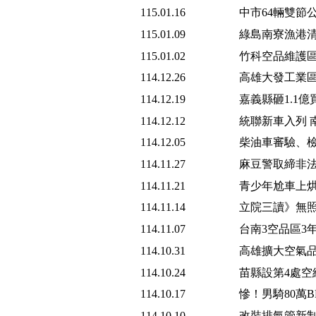
115.01.16
中市64輛雙節
115.01.09
綠島南寮漁港清
115.01.02
竹科空品維護區
114.12.26
高雄大發工業區
114.12.19
嘉義縣砸1.1
114.12.12
統聯新車入列 
114.12.05
柴油車審驗、
114.11.27
麻豆警取締非法
114.11.21
青少年尬車上烘
114.11.14
立院三讀》無照
114.11.07
台南3空品區3
114.10.31
高雄擴大空氣品
114.10.24
苗縣設第4處空
114.10.17
慘！男騎80萬
114.10.10
改裝排氣管新制