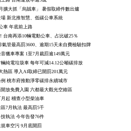
月擴大抓「烏賊車」 暑假取締件數出爐
場 新北推智慧、低碳公車系統
動公車 年底前上路
！台南再添10輛電動公車、占比破25％
排氣管最高罰3600、逾期15天未自費檢驗扣牌
音獵車專案 1至7月裁罰逾149萬元
輛純電垃圾車 每年可減14.12公噸碳排放
大熱區 導入AI取締已開罰201萬元
例 桃市府推動淨零碳排永續城市
開放免費入園 六都最大觀光空維區
月起 稽查小型柴油車
區7月執法 最高罰5千
技執法 今年告發76件
規車空污 9月底開罰